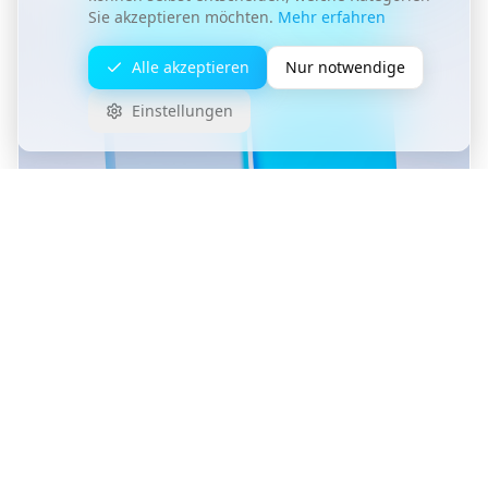
Sie akzeptieren möchten.
Mehr erfahren
Alle akzeptieren
Nur notwendige
Einstellungen
1. Januar 2026
14
Min.
Microsoft 365 Copilot: KI-Produktivität
im Büroalltag
GPT-5.2, intelligente Agents und automatisierte
Workflows: So nutzen Sie Copilot effektiv und
berechnen den ROI für Ihr Unternehmen.