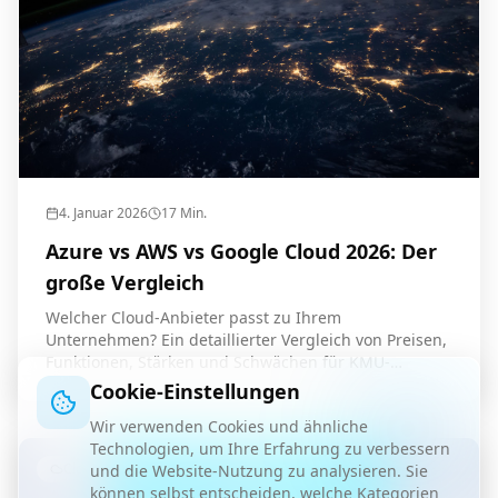
4. Januar 2026
17
Min.
Azure vs AWS vs Google Cloud 2026: Der
große Vergleich
Welcher Cloud-Anbieter passt zu Ihrem
Unternehmen? Ein detaillierter Vergleich von Preisen,
Funktionen, Stärken und Schwächen für KMU-
Entscheider.
Cookie-Einstellungen
Wir verwenden Cookies und ähnliche
Technologien, um Ihre Erfahrung zu verbessern
Cloud
und die Website-Nutzung zu analysieren. Sie
können selbst entscheiden, welche Kategorien