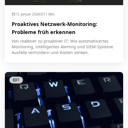
13. Januar 2026
11
Min.
Proaktives Netzwerk-Monitoring:
Probleme früh erkennen
Von reaktiver zu proaktiver IT: Wie automatisiertes
Monitoring, intelligentes Alerting und SIEM-Systeme
Ausfälle verhindern und Kosten senken.
IT