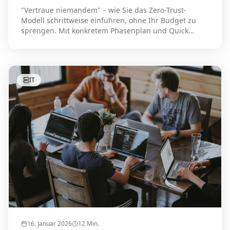
"Vertraue niemandem" – wie Sie das Zero-Trust-
Modell schrittweise einführen, ohne Ihr Budget zu
sprengen. Mit konkretem Phasenplan und Quick
Wins.
IT
16. Januar 2026
12
Min.