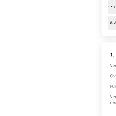
17. 
18. 
1.
Ver
Ov
Fü
Ver
üb