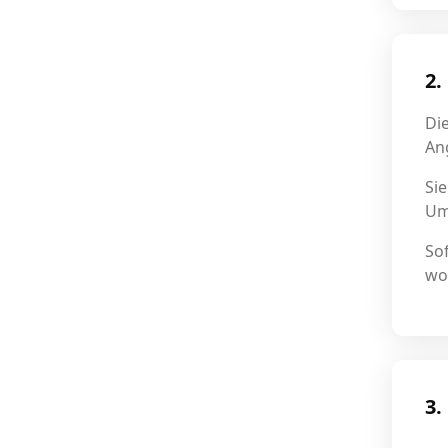
2.
Di
An
Si
Um
Sof
wo
3.