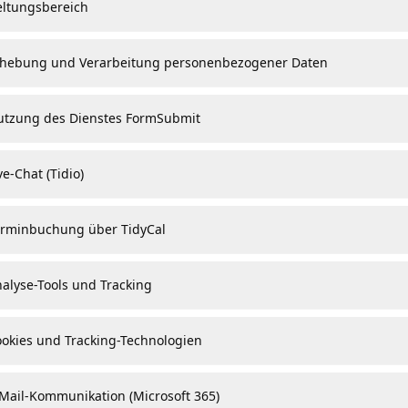
eltungsbereich
rhebung und Verarbeitung personenbezogener Daten
gener Daten
utzung des Dienstes FormSubmit
ve-Chat (Tidio)
erminbuchung über TidyCal
fice)
e iCloud)
nalyse-Tools und Tracking
arbeitung
ookies und Tracking-Technologien
-Mail-Kommunikation (Microsoft 365)