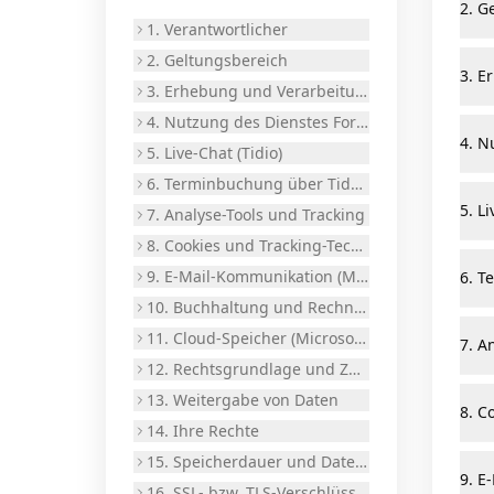
2. G
1. Verantwortlicher
2. Geltungsbereich
3. E
3. Erhebung und Verarbeitung personenbezo
4. Nutzung des Dienstes FormSubmit
4. N
5. Live-Chat (Tidio)
6. Terminbuchung über TidyCal
5. Li
7. Analyse-Tools und Tracking
8. Cookies und Tracking-Technologien
9. E-Mail-Kommunikation (Microsoft 365)
6. T
10. Buchhaltung und Rechnungsstellung (lexof
11. Cloud-Speicher (Microsoft OneDrive & Appl
7. A
12. Rechtsgrundlage und Zweck der Datenver
13. Weitergabe von Daten
8. C
14. Ihre Rechte
15. Speicherdauer und Datensicherheit
9. E
16. SSL- bzw. TLS-Verschlüsselung