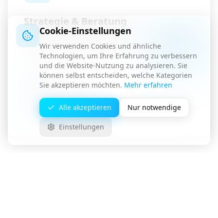
Strategie & Beratung
Cookie-Einstellungen
Ganzheitliche Marketingstrategie abgestimmt
Wir verwenden Cookies und ähnliche
auf Ihre Unternehmensziele.
Technologien, um Ihre Erfahrung zu verbessern
und die Website-Nutzung zu analysieren. Sie
Marktanalyse
können selbst entscheiden, welche Kategorien
Sie akzeptieren möchten.
Mehr erfahren
Wettbewerbsanalyse
Zielgruppen-Definition
Alle akzeptieren
Nur notwendige
Roadmap-Planung
Einstellungen
Unser Marketing-Prozess
Strukturiertes Vorgehen für messbare Ergebnisse.