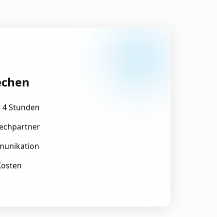
echen
r 4 Stunden
rechpartner
munikation
Kosten