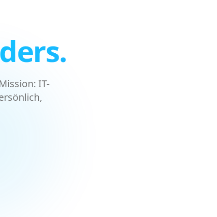
ders.
ission: IT-
rsönlich,